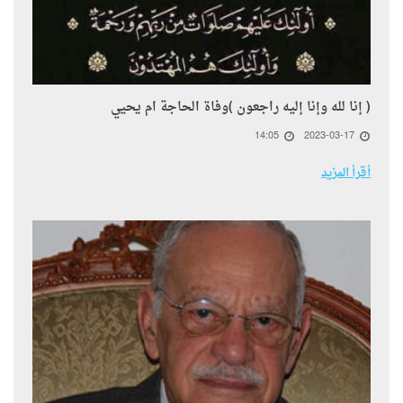
( إنا لله وإنا إليه راجعون )وفاة الحاجة ام يحيي
14:05
2023-03-17
أقرأ المزيد