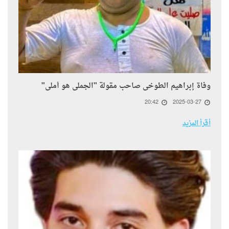
وفاة إبراهيم الطوخى صاحب مقولة "الجملى هو أملى"
20:42
2025-03-27
أقرأ المزيد