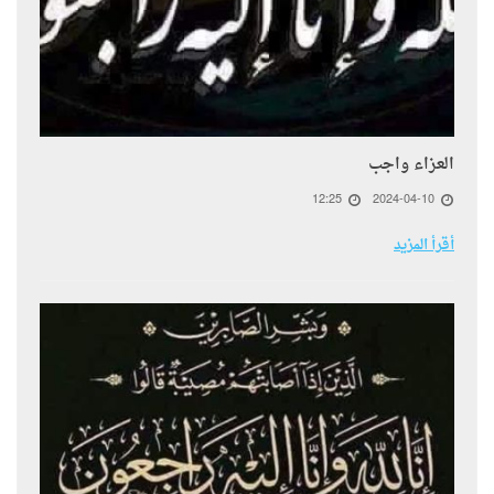
​العزاء واجب
12:25
2024-04-10
أقرأ المزيد