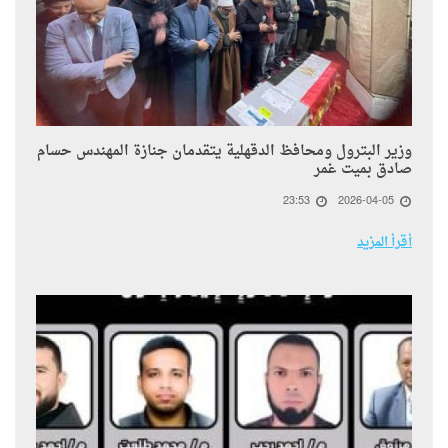
وزير البترول ومحافظ الدقهلية يتقدمان جنازة المهندس حسام
صادق بميت غمر
23:53
2026-04-05
أقرأ المزيد