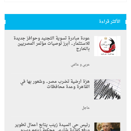
الأكثر قراءة
عودة مبادرة تسوية التجنيد وحوافز جديدة
للاستثمار.. أبرز توصيات مؤتمر المصريين
بالخارج
عربي و عالمي
هزة أرضية تضرب مصر.. وشعور بها في
القاهرة وعدة محافظات
عاجل
رئيس حي السيدة زينب يتابع أعمال تطوير
ورفع كفاءة شارعي محكمة زينهم وبيرم