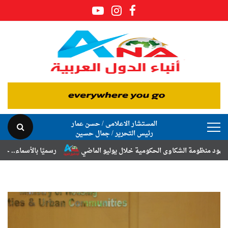
المستشار الاعلامى / حسن عمار
رئيس التحرير / جمال حسين
مية خلال يوليو الماضي
رسميًا بالأسماء.. حركة الترقيات والتنقلات لضباط