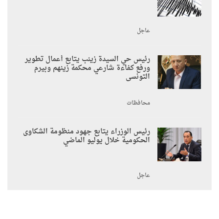
عاجل
رئيس حي السيدة زينب يتابع أعمال تطوير
ورفع كفاءة شارعي محكمة زينهم وبيرم
التونسى
محافظات
رئيس الوزراء يتابع جهود منظومة الشكاوى
الحكومية خلال يوليو الماضي
عاجل