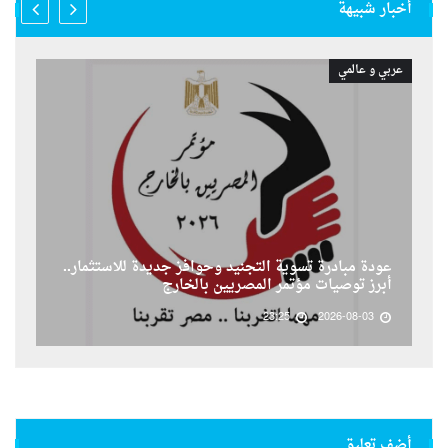
أخبار شبيهة
عربي و عالمي
عودة مبادرة تسوية التجنيد وحوافز جديدة للاستثمار..
أبرز توصيات مؤتمر المصريين بالخارج
23:25
2026-08-03
أضف تعليق