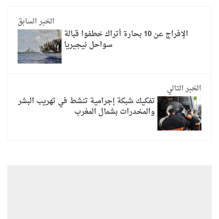
الخبر السابق
الإفراج عن 10 بحارة أتراك خطفوا قبالة
سواحل نيجيريا
الخبر التالي
تفكيك شبكة إجرامية تنشط في تهريب البشر
والمخدرات بشمال المغرب