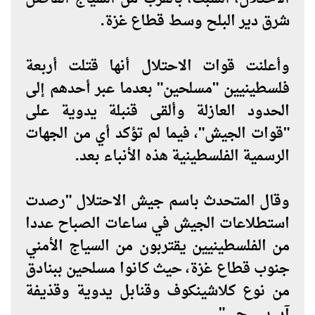
شرق دير البلح وسط قطاع غزة.
وأعلنت قوات الاحتلال أنها قتلت أربعة
فلسطينيين "مسلحين" بعدما عبر أحدهم إلى
الحدود العازلة وألقى قنبلة يدوية على
"قوات الجيش"، فيما لم تؤكد أي من الجهات
الرسمية الفلسطينية هذه الأنباء بعد.
وقال المتحدث باسم جيش الاحتلال "رصدت
استطلاعات الجيش في ساعات الصباح عددا
من الفلسطينيين يقتربون من السياج الأمني
جنوب قطاع غزة، حيث كانوا مسلحين ببنادق
من نوع كلاشينكوف وقنابل يدوية وقذيفة
آر. بي. جي".