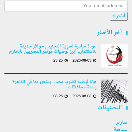
أشترك
أخر الأخبار
عودة مبادرة تسوية التجنيد وحوافز جديدة
للاستثمار.. أبرز توصيات مؤتمر المصريين بالخارج
23:25
2026-08-03
هزة أرضية تضرب مصر.. وشعور بها في القاهرة
وعدة محافظات
03:26
2026-08-03
التصنيفات
تقارير
سياسة