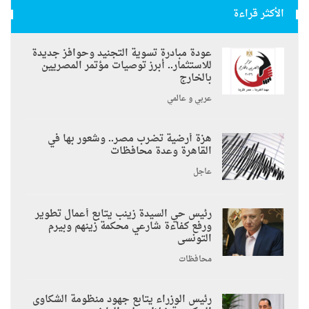
الأكثر قراءة
عودة مبادرة تسوية التجنيد وحوافز جديدة
للاستثمار.. أبرز توصيات مؤتمر المصريين
بالخارج
عربي و عالمي
هزة أرضية تضرب مصر.. وشعور بها في
القاهرة وعدة محافظات
عاجل
رئيس حي السيدة زينب يتابع أعمال تطوير
ورفع كفاءة شارعي محكمة زينهم وبيرم
التونسى
محافظات
رئيس الوزراء يتابع جهود منظومة الشكاوى