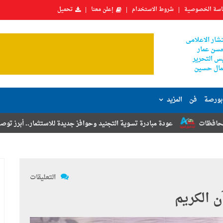
سة الخصوصية
شروط الاستخدام
إعلن معنا
تحميل
شار الاعلامى
سن عمار
س التحرير
ال حسين
بورصة
فن
المزيد
عودة مبادرة تسوية التجنيد وحوافز جديدة للاستثمار.. أبرز توصيات مؤتمر المصر
التعليقات
 الكريم