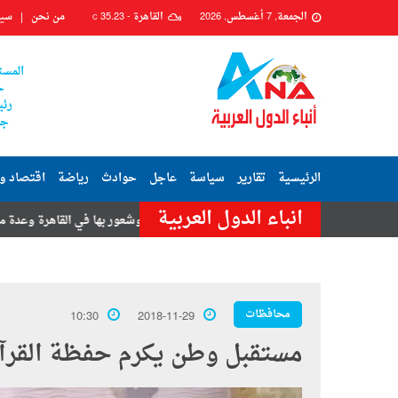
الجمعة, 7 أغسطس, 2026
القاهرة -
35.23
من نحن
سيا
C
المست
ح
رئي
جم
الرئيسية
تقارير
سياسة
عاجل
حوادث
رياضة
اقتصاد و
انباء الدول العربية
ى
هزة أرضية تضرب مصر.. وشعور بها في القاهرة وعدة محافظات
محافظات
10:30
2018-11-29
مستقبل وطن يكرم حفظة القرآن