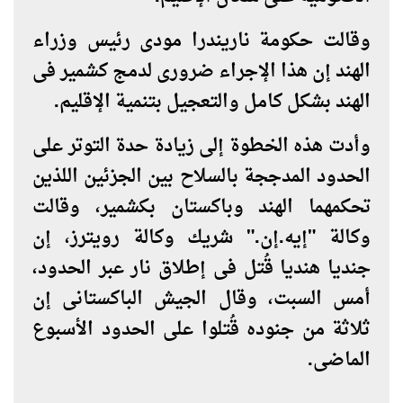
وقالت حكومة ناريندرا مودى رئيس وزراء
الهند إن هذا الإجراء ضرورى لدمج كشمير فى
الهند بشكل كامل والتعجيل بتنمية الإقليم
.
وأدت هذه الخطوة إلى زيادة حدة التوتر على
الحدود المدججة بالسلاح بين الجزئين اللذين
تحكمهما الهند وباكستان بكشمير، وقالت
وكالة "إيه.إن." شريك وكالة رويترز، إن
جنديا هنديا قُتل فى إطلاق نار عبر الحدود،
أمس السبت، وقال الجيش الباكستانى إن
ثلاثة من جنوده قُتلوا على الحدود الأسبوع
الماضى
.