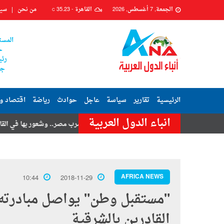
الجمعة, 7 أغسطس, 2026
القاهرة -
35.23
من نحن
سيا
C
المست
ح
رئي
جم
الرئيسية
تقارير
سياسة
عاجل
حوادث
رياضة
اقتصاد و
انباء الدول العربية
 تامر حسنى
هزة أرضية تضرب مصر.. وشعور بها في القاهرة وعدة محافظ
AFRICA NEWS
10:44
2018-11-29
"مستقبل وطن" يواصل مبادرته 
القادرين بالشرقية