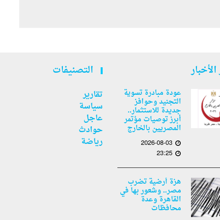
الأخبار
التصنيفات
عودة مبادرة تسوية
تقارير
التجنيد وحوافز
سياسة
جديدة للاستثمار..
عاجل
أبرز توصيات مؤتمر
المصريين بالخارج
حوادث
رياضة
2026-08-03
23:25
هزة أرضية تضرب
مصر.. وشعور بها في
القاهرة وعدة
محافظات