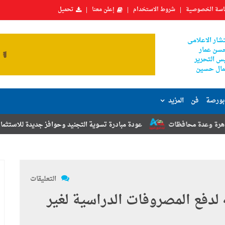
سة الخصوصية
شروط الاستخدام
إعلن معنا
تحميل
شار الاعلامى
سن عمار
س التحرير
ال حسين
بورصة
فن
المزيد
ات
عودة مبادرة تسوية التجنيد وحوافز جديدة للاستثمار.. أبرز توصيات مؤ
التعليقات
لدفع المصروفات الدراسية لغير