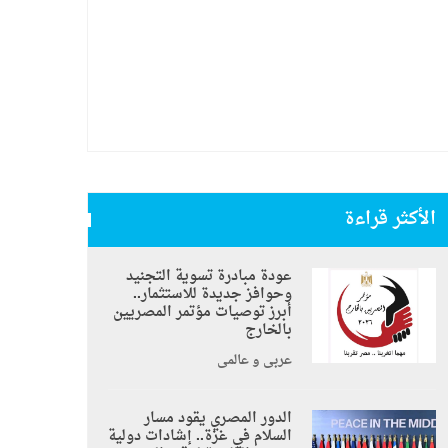
الأكثر قراءة
عودة مبادرة تسوية التجنيد
وحوافز جديدة للاستثمار..
أبرز توصيات مؤتمر المصريين
بالخارج
عربي و عالمي
الدور المصري يقود مسار
السلام في غزة.. إشادات دولية