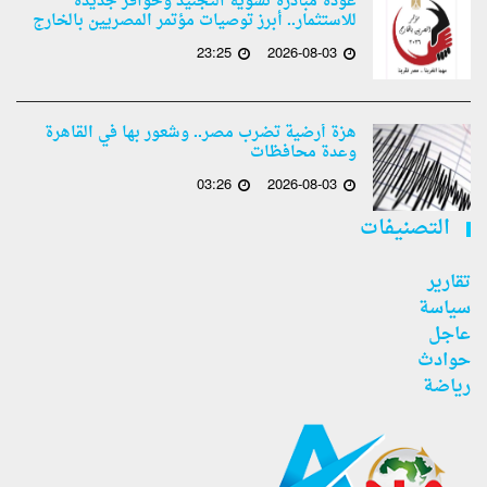
عودة مبادرة تسوية التجنيد وحوافز جديدة
للاستثمار.. أبرز توصيات مؤتمر المصريين بالخارج
23:25
2026-08-03
هزة أرضية تضرب مصر.. وشعور بها في القاهرة
وعدة محافظات
03:26
2026-08-03
التصنيفات
تقارير
سياسة
عاجل
حوادث
رياضة