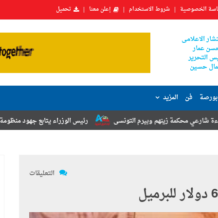
سة الخصوصية
شروط الاستخدام
إعلن معنا
تحميل
شار الاعلامى
سن عمار
س التحرير
ال حسين
بورصة
فن
المزيد
نهم وبيرم التونسى
رئيس الوزراء يتابع جهود منظومة الشكاوى الحكومية 
التعليقات