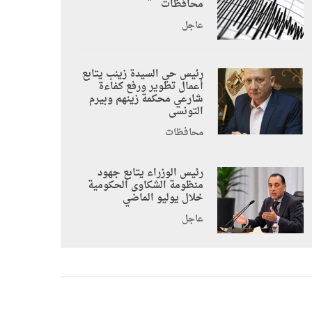
محافظات
عاجل
رئيس حي السيدة زينب يتابع
أعمال تطوير ورفع كفاءة
شارعي محكمة زينهم وبيرم
التونسى
محافظات
رئيس الوزراء يتابع جهود
منظومة الشكاوى الحكومية
خلال يوليو الماضي
عاجل