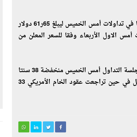
ارتفع سعر برميل النفط الكويتي 11 سنتا في تداولات أمس الخميس ليبلغ 65ر61 دولار
تداولات أمس الاول الأربعاء وفقا للسعر المعلن من
وفي الاسواق العالمية أنهت عقود برنت جلسة التداول أمس الخميس منخفضة 38 سنتا
لتسجل عند التسوية 92ر59 دولار للبرميل في حين تراجعت عقود الخام الأمريكي 33