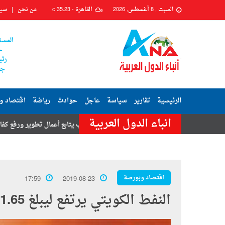
السبت , 8 أغسطس, 2026
القاهرة -
35.23
من نحن
سيا
C
المست
ح
رئي
جم
الرئيسية
تقارير
سياسة
عاجل
حوادث
رياضة
اقتصاد و
انباء الدول العربية
ج
رئيس حي السيدة زينب يتابع أعمال تطوير ورفع كفاءة شارعي محكمة زي
اقتصاد وبورصة
17:59
2019-08-23
النفط الكويتي يرتفع ليبلغ 61.65 دولار للبرميل