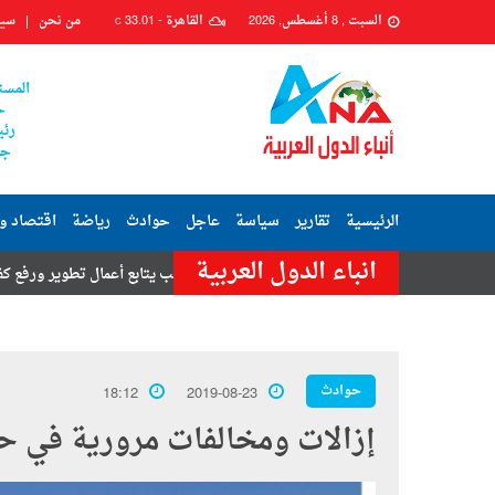
السبت , 8 أغسطس, 2026
القاهرة -
33.01
من نحن
سيا
C
المست
ح
رئي
جم
الرئيسية
تقارير
سياسة
عاجل
حوادث
رياضة
اقتصاد و
انباء الدول العربية
رئيس حي السيدة زينب يتابع أعمال تطوير ورفع كفاءة شارعي محكمة زينه
حوادث
18:12
2019-08-23
إزالات ومخالفات مرورية في حم