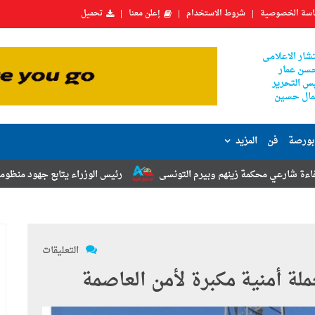
سة الخصوصية
شروط الاستخدام
إعلن معنا
تحميل
شار الاعلامى
سن عمار
س التحرير
ال حسين
بورصة
فن
المزيد
م وبيرم التونسى
رئيس الوزراء يتابع جهود منظومة الشكاوى الحكومية خل
التعليقات
لة أمنية مكبرة لأمن العاصمة