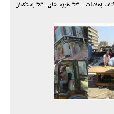
تنفيذ (2) حالة غلق إدارى، إزالة ("4" لافتات إعلانات – "2" غرزة شاى– "3" إستكمال