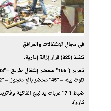
فى مجال الإشغالات والمرافق
تنفيذ (825) قرار إزالة إدارية.
تلوث بيئة – "45" محضر بائع متجول – "2" محضر عدم شهادة صحية).
كارو).