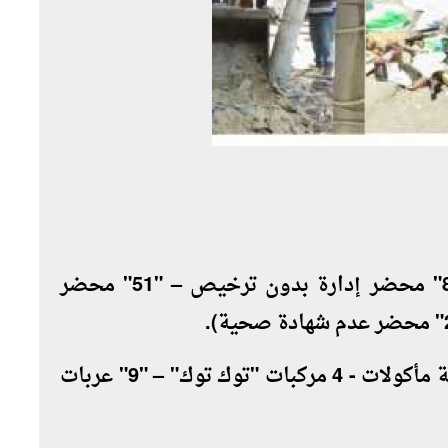
تحرير ("155" محضر إشغال طريق –"83" محضر إدارة بدون ترخيص – "51" محضر
ضبط ("7" عربات يد لبيع الفاكهة وفاترينة مأكولات - 4 مركبات "توك توك" – "9" عربات