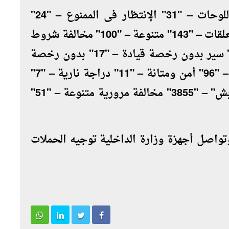
ضبط المخالفات الآتية ( "10" طمس اللوحات – "31" الإنتظار فى الممنوع – "24"
تعطيل حركة المرور – "23" ملصقات ومعلقات – "143" متنوعة – "100" مخالفة شروط
التراخيص – "5" حظر سير النقل – "23" سير بدون رخصة قيادة – "17" بدون رخصة
تسيير – "87" تلوث بيئة "إنبعاث أدخنة"– "96" أمن ومتانة – "11" دراجة نارية – "7"
مركبات متنوعة – "1954" مخالفة "الكلابش" – "3855" مخالفة مرورية متنوعة – "51"
 وتواصل أجهزة وزارة الداخلية توجيه الحملات