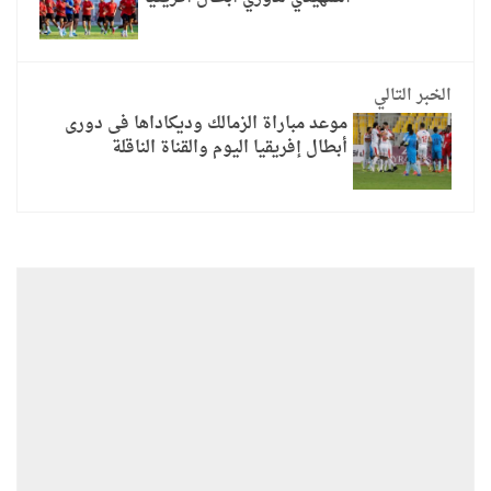
الخبر التالي
موعد مباراة الزمالك وديكاداها فى دورى
أبطال إفريقيا اليوم والقناة الناقلة