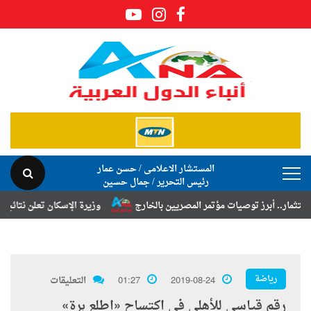
المستشار الاعلامى / حسن عمار
رئيس التحرير / جمال حسين
ز توصيات مؤتمر المصريين بالخارج
وزيرة الإسكان تعلن نتائج قرعة تخصيص 
رياضة
2019-08-24
01:27
التعليقات
رقم قياسي للأهلي في اكتساح «اطلع برة»