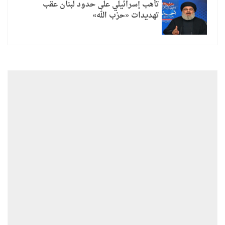
تأهب إسرائيلي على حدود لبنان عقب
تهديدات «حزب الله»