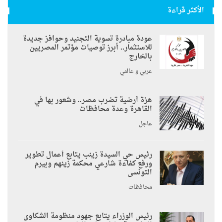
الأكثر قراءة
عودة مبادرة تسوية التجنيد وحوافز جديدة
للاستثمار.. أبرز توصيات مؤتمر المصريين
بالخارج
عربي و عالمي
هزة أرضية تضرب مصر.. وشعور بها في
القاهرة وعدة محافظات
عاجل
رئيس حي السيدة زينب يتابع أعمال تطوير
ورفع كفاءة شارعي محكمة زينهم وبيرم
التونسى
محافظات
رئيس الوزراء يتابع جهود منظومة الشكاوى