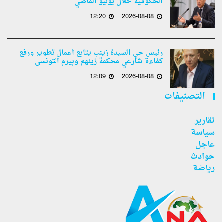
الحكومية خلال يوليو الماضي
12:20
2026-08-08
رئيس حي السيدة زينب يتابع أعمال تطوير ورفع
كفاءة شارعي محكمة زينهم وبيرم التونسى
12:09
2026-08-08
التصنيفات
تقارير
سياسة
عاجل
حوادث
رياضة