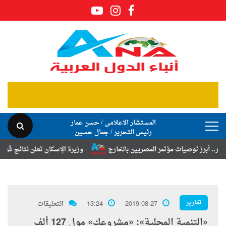
المستشار الاعلامى / حسن عمار
رئيس التحرير / جمال حسين
توصيات مؤتمر المصريين بالخارج
وزيرة الإسكان تعلن نتائج قرعة تخصيص أر
تقارير
2019-08-27
13:24
التعليقات
«التنمية المحلية»: «مشروعك» مول 127 ألف