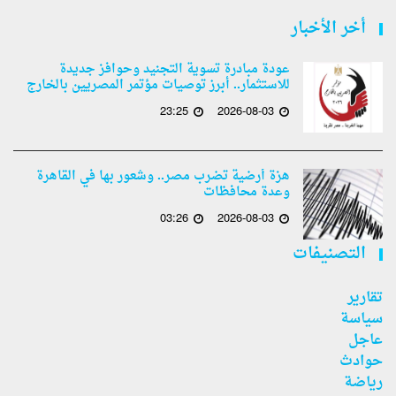
أخر الأخبار
عودة مبادرة تسوية التجنيد وحوافز جديدة
للاستثمار.. أبرز توصيات مؤتمر المصريين بالخارج
23:25
2026-08-03
هزة أرضية تضرب مصر.. وشعور بها في القاهرة
وعدة محافظات
03:26
2026-08-03
التصنيفات
تقارير
سياسة
عاجل
حوادث
رياضة