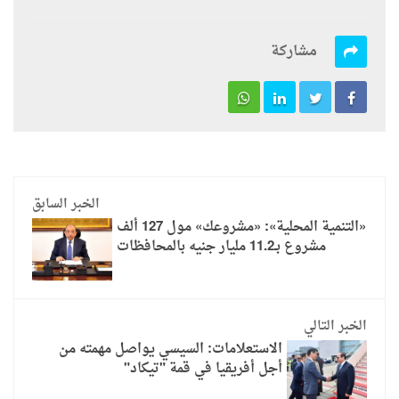
مشاركة
الخبر السابق
«التنمية المحلية»: «مشروعك» مول 127 ألف
مشروع بـ11.2 مليار جنيه بالمحافظات
الخبر التالي
الاستعلامات: السيسي يواصل مهمته من
أجل أفريقيا في قمة "تيكاد"