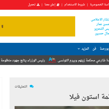
سة الخصوصية
شروط الاستخدام
إعلن معنا
تحميل
شار الاعلامى
سن عمار
س التحرير
ال حسين
بورصة
فن
المزيد
هم وبيرم التونسى
رئيس الوزراء يتابع جهود منظومة الشكاوى الحكومية خ
التعليقات
ة استون فيلا