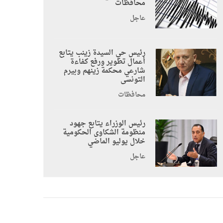
محافظات
عاجل
رئيس حي السيدة زينب يتابع
أعمال تطوير ورفع كفاءة
شارعي محكمة زينهم وبيرم
التونسى
محافظات
رئيس الوزراء يتابع جهود
منظومة الشكاوى الحكومية
خلال يوليو الماضي
عاجل