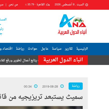
السبت , 8 أغسطس, 2026
القاهرة -
35.79
من نحن
سيا
C
المست
ح
رئي
جم
الرئيسية
تقارير
سياسة
عاجل
حوادث
رياضة
اقتصاد و
انباء الدول العربية
رئيس حي السيدة زينب يتابع أعمال تطوير ورفع كفاءة شارعي محكمة زين
رياضة
00:34
2019-08-28
سميث يستبعد تريزيجيه من قائم