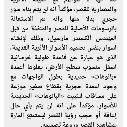
كما أنها لا تتواءم مع القيمة الأثرية
والمعمارية للقصر، مؤكداً انه لن يتم بناء سور
حجري بدلا منها وانه تم الاستعانة
بالرسومات الأصلية للقصر والمنفذة من قبل
المهندس ألكسندر مارسيل، وذلك لإنشاء
اسوار بنفس تصميم الأسوار الأثرية القديمة،
الذي هو عبارة عن قاعدة طولية خرسانية
اسفل منسوب سطح الأرض، يعلوها أعمدة
«بانوهات» حديدية بطول الواجهات مع
وجود اعمدة حجرية بقطاع صغير موزعة
على مسافات لتثبيت «البانوهات» الحديدية
للأسوار، مؤكداً على انه لن يتم بأي حال
إعاقة اًو حجب رؤية القصر ليستمتع المارة
بمشاهدة القصر وروعة تصميمه.