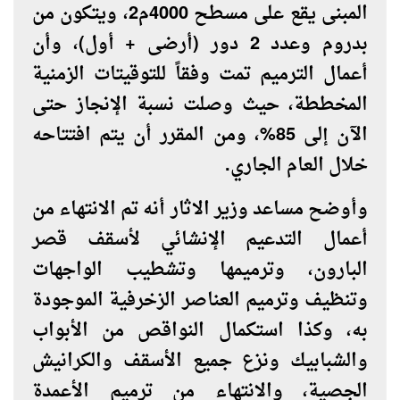
المبنى يقع على مسطح 4000م2، ويتكون من
بدروم وعدد 2 دور (أرضى + أول)، وأن
أعمال الترميم تمت وفقاً للتوقيتات الزمنية
المخططة، حيث وصلت نسبة الإنجاز حتى
الآن إلى 85%، ومن المقرر أن يتم افتتاحه
خلال العام الجاري.
وأوضح مساعد وزير الاثار أنه تم الانتهاء من
أعمال التدعيم الإنشائي لأسقف قصر
البارون، وترميمها وتشطيب الواجهات
وتنظيف وترميم العناصر الزخرفية الموجودة
به، وكذا استكمال النواقص من الأبواب
والشبابيك ونزع جميع الأسقف والكرانيش
الجصية، والانتهاء من ترميم الأعمدة