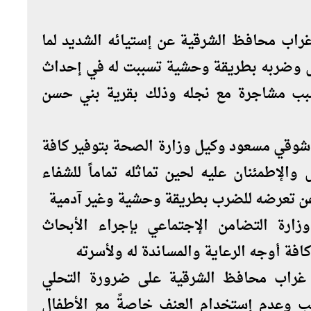
اب محافظ الشرقية عن إستيائه الشديد لما
ل وضربه بطريقة وحشية تسببت له في إحداث
بسبب مشاجرة مع نجله وذلك بقرية بني حسن
شوقي مسعود وكيل وزارة الصحة بتوفير كافة
والإطمئنان عليه لحين تماثله تماماً للشفاء
ة عن تعرضه للضرب بطريقة وحشية وغير آدمية
ارة التضامن الإجتماعي بإجراء الأبحاث
افة أوجه الرعاية والمساندة له ولأسرته
 غراب محافظ الشرقية على ضرورة التحلي
 وعدم إستخدام العنف خاصةً مع الأطفال