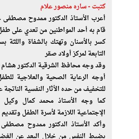
كتبت - ساره منصور علام
أعرب الأستاذ الدكتور ممدوح مصطفى غر
قام به أحد المواطنين من تعدي على طف
كسر بالأسنان وتهتك بالشفاة واللثة 
التابعة لمركز أولاد صقر
وقد وجه محافظ الشرقية الدكتور هشام 
أوجه الرعاية الصحية والعلاجية للطفل 
للتخفيف من حده الأثار النفسية الناتج
كما وجه الأستاذ محمد كمال وكيل وز
الإجتماعية اللازمة لأسرة الطفل وتقديم ك
وأكد الأستاذ الدكتور ممدوح مصطفى
بضبط النفس من خلال البعد عن الغضب