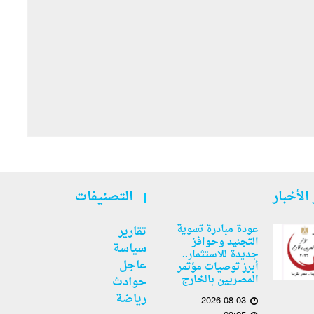
الأخبار
التصنيفات
عودة مبادرة تسوية
تقارير
التجنيد وحوافز
سياسة
جديدة للاستثمار..
عاجل
أبرز توصيات مؤتمر
المصريين بالخارج
حوادث
رياضة
2026-08-03