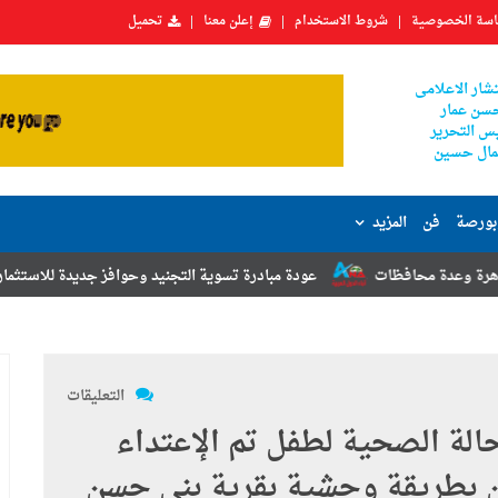
سة الخصوصية
شروط الاستخدام
إعلن معنا
تحميل
شار الاعلامى
سن عمار
س التحرير
ال حسين
بورصة
فن
المزيد
عودة مبادرة تسوية التجنيد وحوافز جديدة للاستثمار.. أبرز توصيات مؤتمر
التعليقات
الة الصحية لطفل تم الإعتداء
ن بطريقة وحشية بقرية بني حسن