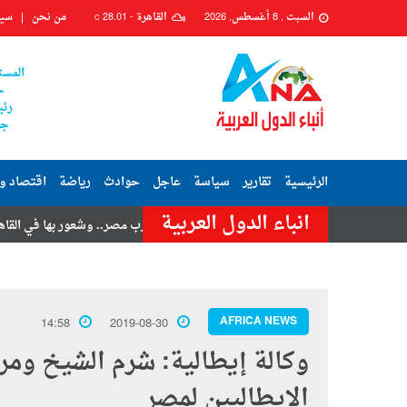
السبت , 8 أغسطس, 2026
القاهرة -
28.01
من نحن
سيا
C
المست
ح
رئي
جم
الرئيسية
تقارير
سياسة
عاجل
حوادث
رياضة
اقتصاد و
انباء الدول العربية
تامر حسنى
هزة أرضية تضرب مصر.. وشعور بها في القاهرة وعدة محافظا
AFRICA NEWS
14:58
2019-08-30
وكالة إيطالية: شرم الشيخ وم
الإيطاليين لمصر