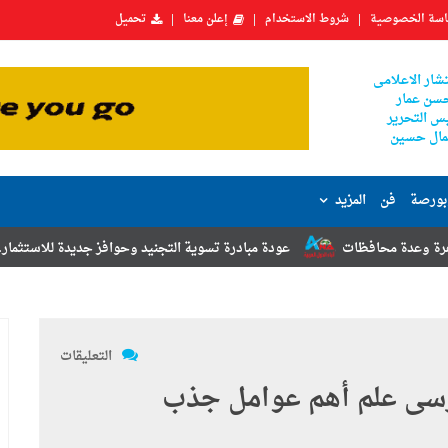
سة الخصوصية
شروط الاستخدام
إعلن معنا
تحميل
شار الاعلامى
سن عمار
س التحرير
ال حسين
بورصة
فن
المزيد
ت
عودة مبادرة تسوية التجنيد وحوافز جديدة للاستثمار.. أبرز توصيات مؤت
التعليقات
رسى علم أهم عوامل جذب