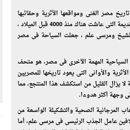
 تاريخ مصر الغنى ومواقعها الأثرية وحقائبها
الثقافية التى تركت كإرث من الشعوب القديمة التى عاشت هناك منذ 4000 قبل الميلاد ،
الشيخ ومرسى علم ، جعلت السياحة فى مصر
م السياحية المهمة الآخرى فى مصر، هو متحف
لأثرية والأوانى التى يعود تاريخها للمصريين
 لا يزال القليل من استكشف هذا المنتجع، مما
لى وجهة أكثر هدوءا.
عاب المرجانية الصحية والتشكيلة الواسعة من
لافين عامل الجذب الرئيسى فى مرسى علم، أما