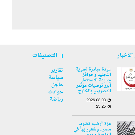
الأخبار
التصنيفات
عودة مبادرة تسوية
تقارير
التجنيد وحوافز
سياسة
جديدة للاستثمار..
عاجل
أبرز توصيات مؤتمر
المصريين بالخارج
حوادث
رياضة
2026-08-03
23:25
هزة أرضية تضرب
مصر.. وشعور بها في
القاهرة وعدة