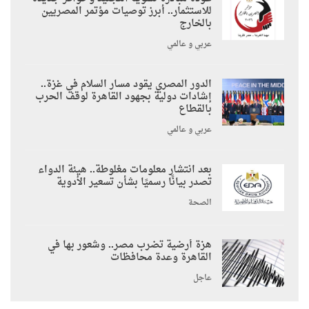
للاستثمار.. أبرز توصيات مؤتمر المصريين
بالخارج
عربي و عالمي
الدور المصري يقود مسار السلام في غزة..
إشادات دولية بجهود القاهرة لوقف الحرب
بالقطاع
عربي و عالمي
بعد انتشار معلومات مغلوطة.. هيئة الدواء
تصدر بيانًا رسميًا بشأن تسعير الأدوية
الصحة
هزة أرضية تضرب مصر.. وشعور بها في
القاهرة وعدة محافظات
عاجل