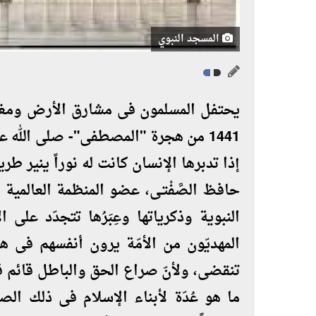
المسجد النبوي
يحتفل المسلمون فى مشارق الأرض ومغارب
1441 من هجرة "المصطفى"- صلى الله 
إذا تدبرها الإنسان كانت له نوراً ينير ط
حافظ الصَّفْتـى، عضو المنظمة العالمية 
النبوية وذكرياتها وعِبَرُها تتجدّد على 
المهديّون من الأمّة يرون أنفسهم فى هج
تنقضى، ولأنّ صراع الحق والباطل قائم قي
ما هو عُدّة لأبناء الإسلام فى ذلك الص