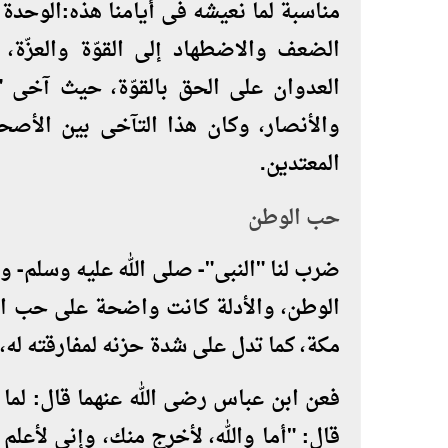
مناسبةً لما نعيشه فى أيامنا هذه:الوحدة 
الضعف والاضطهاد إلى القوّة والعزّة
العدوان على الحق بالقوّة، حيث آخى "ا
والأنصار، وكان هذا التآخى بين الأصحا
المعتدين.
حب الوطن
ضرب لنا "النبى"- صلى الله عليه وسلم- 
الوطن، والأدلة كانت واضحة على حب الن
مكة، كما تدل على شدة حزنه لمفارقته له، 
فعن ابن عباس رضى الله عنهما قال: لما
قال: "أما والله، لأخرج منك، وإنى لأعلم أ