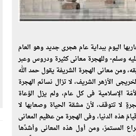
ها اليوم ببداية عام هجرى جديد وهو العام
عليه وسلم- وللهجرة معانى كثيرة ودروس وعبر
ريقه، ومن معانى الهجرة الشريفة يقول حمد الله
لخريجى الأزهر الشريف، لا تزال نسائم الهجرة
الأمّة الإسلامية فى كل عام، ولم يزل الوُعاة
رةٍ لا تتوقف، لأنّ مشقة الحياة وصعابها لا
امَ هذه الدنيا، وفى الهجرة من عظيم المعانى
راع المستمرّ، ومن أول هذه المعانى وأشدِّها