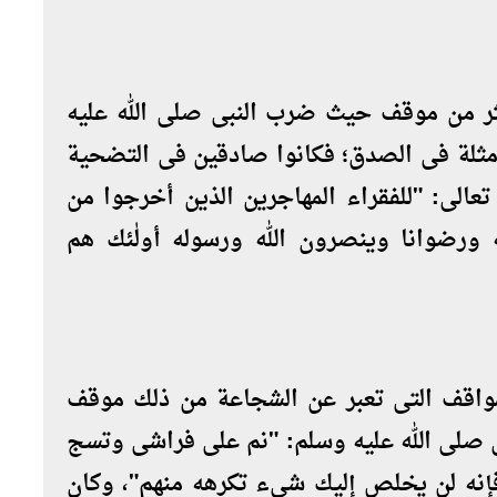
ر من موقف حيث ضرب النبى صلى الله عليه
مثلة فى الصدق؛ فكانوا صادقين فى التضحية
الى: "للفقراء المهاجرين الذين أخرجوا من
 ورضوانا وينصرون الله ورسوله أولٰئك هم
المواقف التى تعبر عن الشجاعة من ذلك موقف
نبى صلى الله عليه وسلم: "نم على فراشى وتسج
إنه لن يخلص إليك شيء تكرهه منهم"، وكان