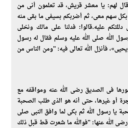
وقال لهم: يا معشر قريش، قد تعلمون أنى من
م بكل سهم معى، ثم أضربكم بسيفى ما بقى منه
للتكم عليه.قالوا: فدلنا على مالك ونخلى
ول الله صلى الله عليه وسلم فقال له رسول
 يحيى»، فأنزل الله تعالى فيه: "ومن الناس من
رها فى الصديق رضى الله عنه ومواقفه مع
جرة أو غيرها، حتى أنه هو الذى طلب الصحبة
بة يا رسول الله ثم بكى لما وافق النبى صلى
 رضى الله عنها: "فوالله ما شعرت قط قبل ذلك