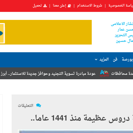
اسة الخصوصية
شروط الاستخدام
إعلن معنا
تحميل
شار الاعلامى
سن عمار
س التحرير
ال حسين
بورصة
فن
المزيد
عودة مبادرة تسوية التجنيد وحوافز جديدة للاستثمار.. أبرز توصيات مؤتمر ال
التعليقات
ظيمة منذ 1441 عاما..