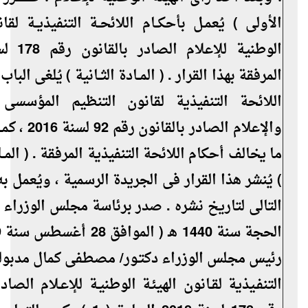
الأولى ) يُعمـل بأحكــام اللائحــة التنفيذيــة لقا
المرفقة بهذا القرار . ( المــادة الثــانية ) يُلغى البا
اللائحة التنفيذية لقانون التنظيم المؤسسى
والإعلام الصادر بال
ما يخالف أحكام اللائحة التنفيذية المرفقة . ( المــادة
) يُنشر هذا القرار فى الجريدة الرسمية ، ويُعمل ب
رئيس مجلس الوزراء دكتـور/ مصطفى كمال مدبولى
التنفـيذية لقـانون الهيئـة الوطنيـة للإعـلام الصاد