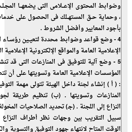
وضوابط المحتوى الإعـــلامى التى يضعهـــا المجـلــس
، وحماية حــق المستهــلك فى الحصول على خدما
بأجود المعايير وأفضل الشروط .
4 - وضع قواعد وضوابط محددة لتعيــين رؤســاء
الإعلامية العامة والمواقع الإلكترونية الإعلامية ال
5 - وضع آلية للتوفيق فى المنازعات التى قد تنشأ
المؤسسات الإعلامية العامة وتسويتها على أن تت
: ( أ ) إنشاء لجنة داخل الهيئة تتولى مهمة التوف
المنازعات وتسويتها . (ب) تنظيم طريقة لج
النزاع إلى اللجنة . (جـ) تحديد الصلاحيات المخولة
سبيل التقريب بين وجهات نظر أطراف النزاع . 
الوقت المتاح لانتهاء جهود التوفيق والتسوية والك