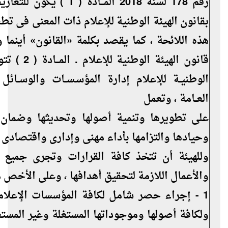
رقم 178 لسنة 2018 المـــادة ( 1 ) 
بقانون الهيئة الوطنية للإعلام ذات المعنى فى تط
هذه اللائحة ، كما يقصد بكلمة «القانون» أينما 
قانون الهيئة الوطنية ل
الوطنيــة للإعلام إدارة المؤسـســات والوســائل 
العــامة ، وتعمل
على تطويرها وتنمية أصولها وتحديثها وضمان ا
وحيادها والتزامها بأداء مهنى وإدارى واقتصادى 
وللهيئة أن تتخذ كافة القرارات وتجرى جميع 
والأعمال اللازمة لتحقيق أهدافها ، وعلى الأخص ما
1 - إجراء حصر شامل لكافة المؤسسات الإعلامي
ولكافة أصولها وموجوداتها المستغلة وغير المس