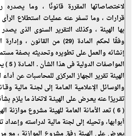
لاختصاصاتها المقررة قانونًا ، وما يصدره ر
قرارات ، وما تسفر عنه عمليات استطلاع الرأى 
بها الهيئة ، وكذلك التقرير السنوى الذى يصدر 
وفقًا لحكم المـادة (29) من القانون ، وإ
إنشائه والعمل على تطويره وتحديثه بصفة مستمر
المواصفات الدولي
الهيئة تقرير الجهاز المركزى للمحاسبات عن أداء
والوسائل الإعلامية العــامة إلى لجنــة مالية وقــانون
تقــريرًا عنه يعــرض على الهيئــة لاتخاذ ما يلزم بشأنه 
( 6 ) تعد الأمانة العامة للهيئة مشروع موازنة ال
أبوابها، وتحيله إلى لجنة مالية لدراسته وإعداد تق
يعرض على الهيئة رفق مشروع الموازنة ، مع مرا