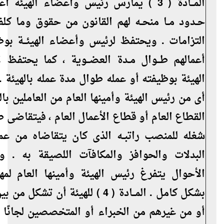
المـــادة ( 3 ) يمارس رئيس وأعضاء الهيئة أ
حــدود مــا منحــه لهم القانون من حقوق وما كل
التزامات . ويحتفظ لرئيس وأعضاء الهيئـــة بوظـ
أعمالهم طـــوال مــدة العضـــوية ، كما يحتفظ 
الهيئة بوظيفته أو عمله طوال مدة عمله بالهيئة . و
أى من رئيس الهيئة وأمينها العام من العاملين با
القطاع العام أو قطاع الأعمال العام ، فيتقاضى طــ
شغله للمنصب راتبــه الذى كان يتقاضاه من عم
البدلات والحوافز والمكافآت اللصيقة به . 
الأحوال يتفرغ رئيس الهيئة وأمينها العام لمه
بشكل كامل . المـــادة ( 4 ) للهيئة أن تشك
أو من غيرهم من الخبراء أو المتخصصين لجانً