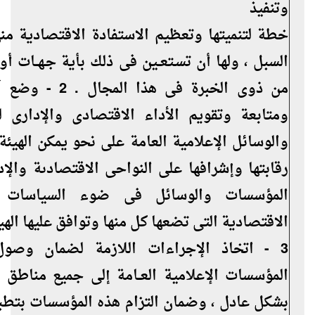
وتنفيذ
خطة لتنميتها وتعظيم الاستفادة الاقتصادية منه
السبل ، ولها أن تسـتعــين فى ذلك بأية جـهــات أو
من ذوى الخبرة فى هذا الم
ومتابعة وتقويم الأداء الاقتصادى والإدارى 
والوسائل الإعلامية العامة على نحو يمكن الهي
رقابتها وإشرافها على النواحى الاقتصادىة والإد
المؤسسات والوسائل فى ضوء السياسات 
الاقتصادية التى تضعها كل منها وتوافق عليها الهيئ
3 - اتخاذ الإجراءات اللازمة لضمان وصو
المؤسسات الإعلامية العــامة إلى جميع مناطق 
بشكل عادل ، وضمان التزام هذه المؤسسات بتطبي