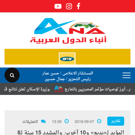
المستشار الاعلامى / حسن عمار
رئيس التحرير / جمال حسين
ز توصيات مؤتمر المصريين بالخارج
وزيرة الإسكان تعلن نتائج قرعة تخصيص 
تقارير
2019-09-07
13:39
التعليقات
المؤبد لـ«بديع» و10 آخرين والمشدد 15 سنة لـ8