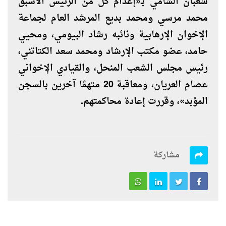
شعبان الشامي بـ«إعدام كل من الرئيس الأسبق
محمد مرسي ومحمد بديع المرشد العام لجماعة
الإخوان الإرهابية ونائبه رشاد البيومي، ومحيي
حامد، عضو مكتب الإرشاد ومحمد سعد الكتاتني،
رئيس مجلس الشعب المنحل، والقيادي الإخواني
عصام العريان، ومعاقبة 20 متهمًا آخرين بالسجن
المؤبد»، وقررت إعادة محاكمتهم.
مشاركة