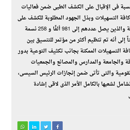
نسبة فى الإقبال على الكشف الطبى ضمن فعاليات
كافة التسهيلات وبذل الجهود المطلوبة للكشف على
المواطنين المستهدفين على مستوى المحافظة والذين يصل عددهم إلى 981 ألفًا و 258 نسمة
ية التى تبدأ من 18 سنة، لافتاً إلى أنه تم تنظيم أكثر من مؤتمر للتنسيق بين
كافة التسهيلات الممكنة بجانب تكثيف التوعية بدور
افة والجامعة والمدارس والمصانع والجمعيات
القومية والتى تأتى ضمن إنجازات الرئيس السيسى،
امل لشعبها بالكامل الأمر الذى لاقى إشادة