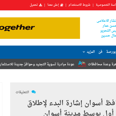
سة الخصوصية
شروط الاستخدام
إعلن معنا
تحميل
شار الاعلامى
سن عمار
س التحرير
ال حسين
بورصة
فن
المزيد
عودة مبادرة تسوية التجنيد وحوافز جديدة للاستثمار.. أبرز توصيات مؤتم
التعليقات
فظ أسوان إشارة البدء لإطلاق
 أول بوسط مدينة أسوان