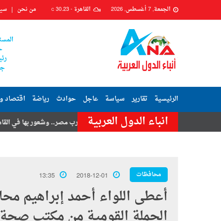
الجمعة, 7 أغسطس, 2026
القاهرة -
30.23
من نحن
سيا
C
المست
ح
رئي
جم
الرئيسية
تقارير
سياسة
عاجل
حوادث
رياضة
اقتصاد و
انباء الدول العربية
امر حسنى
هزة أرضية تضرب مصر.. وشعور بها في القاهرة وعدة محافظات
محافظات
13:35
2018-12-01
أعطى اللواء أحمد إبراهيم محا
الحملة القومية من مكتب صحة