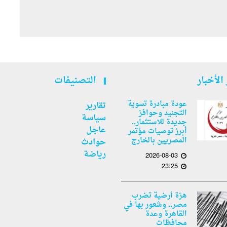
الأخبار
التصنيفات
عودة مبادرة تسوية
تقارير
التجنيد وحوافز
سياسة
جديدة للاستثمار..
عاجل
أبرز توصيات مؤتمر
المصريين بالخارج
حوادث
رياضة
2026-08-03
23:25
هزة أرضية تضرب
مصر.. وشعور بها في
القاهرة وعدة
محافظات