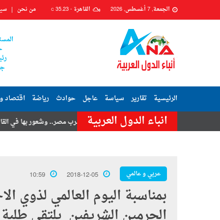
الجمعة, 7 أغسطس, 2026
القاهرة -
35.23
من نحن
سيا
C
المست
ح
رئي
جم
الرئيسية
تقارير
سياسة
عاجل
حوادث
رياضة
اقتصاد و
انباء الدول العربية
 حسنى
هزة أرضية تضرب مصر.. وشعور بها في القاهرة وعدة محافظات
عربي و عالمي
10:59
2018-12-05
بمناسبة اليوم العالمي لذوي ال
الحرمين الشريفين يلتقي طلبة