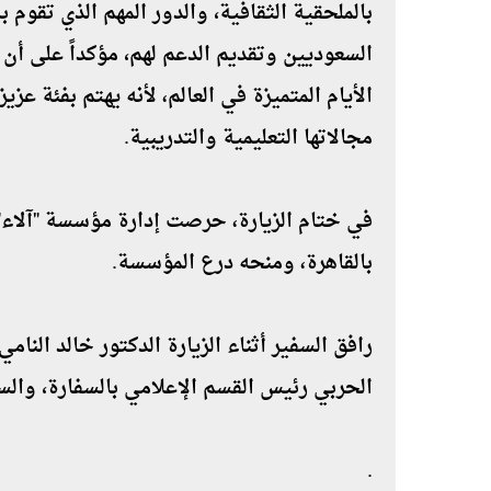
بالملحقية الثقافية٬ والدور المه
السعوديين وتقديم الدع
الأيام المتميزة في العالم، لأنه يهتم بفئة ع
مجالاتها التعليمية والتدريبية.
في ختام الزيارة، حرصت إدارة مؤسسة "آلاء"
بالقاهرة، ومنحه درع المؤسسة.
الحربي رئيس القسم الإعلامي بالسفارة٬ والسيدة منى شداد رئيس مجلس أمناء المؤسسة
.