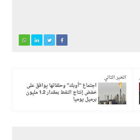
الخبر التالي
اجتماع "أوبك" وحلفائها يوافق على
خفض إنتاج النفط بمقدار 1.2 مليون
برميل يوميا