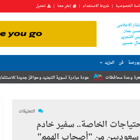
سة الخصوصية
شروط الاستخدام
إعلن معنا
تحميل
شار الاعلامى
سن عمار
س التحرير
ال حسين
بورصة
فن
المزيد
عودة مبادرة تسوية التجنيد وحوافز جديدة للاستثمار.. أبرز توصيات مؤتمر ا
التعليقات
احتياجات الخاصة.. سفير خادم
 سعوديين من "أصحاب الهمم"