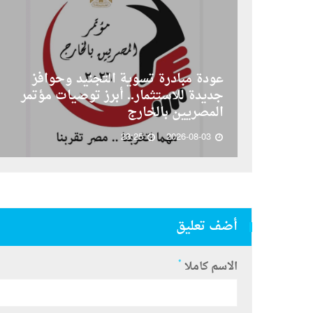
عودة مبادرة تسوية التجنيد وحوافز
جديدة للاستثمار.. أبرز توصيات مؤتمر
المصريين بالخارج
23:25
2026-08-03
أضف تعليق
*
الاسم كاملا