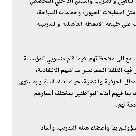
كز التأهيل والتدريب والسكن الداخلي المخصص
للطلاب٬ إضافة إلى المرافق التابعة للمؤسسة مثل اسطبلات الخيول٬ وحمامات السباحة٬
م٬ والعيادة الطبية٬ كما تَعَرَّف على طبيعة الأنشطة التأهيلية والتدريبية
كما التقى سعادته مع أولياء أمور الطلاب واستمع الى ملاحظاتهم٬ فيما قام منسوبي المؤسسة
في ختام الزيارة بتنفيذ عرض مصغر استعرض فيه الطلبة السعوديين مواهبهم الإنشادية٬
والخطابية٬ إضافة إلى مهاراتهم في تنفيذ الأعمال الحرفية والتقنية٬ حيث أشاد السفير بمستوى
الرعاية والتأهيل المقدم لكافة منسوبي المعهد٬ بما فيهم أبناء المواطنين بمختلف أعمارهم
وأعرب نقلي عن شكره لمديرة المؤسسة والمسؤولين بها وأعضاء هيئة التدريب٬ وأشاد