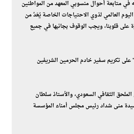
م الذي تقوم به في متابعة أحوال منسوبي المعهد من المواطنين
م لهم٬ مؤكداً على أن اليوم العالمي لذوي الاحتياجات الخاصة يُعَدُ من
زيزة على قلوبنا، ويجب الوقوف بجانبها في جميع
 على تكريم سفير خادم الحرمين الشريفين
رافق السفير أثناء الزيارة الدكتور خالد النامي الملحق الثقافي السعودي٬ والأستاذ سلطان