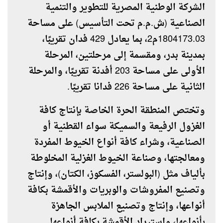
الشركة الوطنية المصرية للتطوير والتنمية
الصناعية (ش.م.م تحت التأسيس) على مساحة
1804173.03م2، بما يعادل 429 فدان تقريبًا،
بمدينة بدر، ومقسمة إلى مرحلتين، المرحلة
الأولى على مساحة 203 أفدنة تقريبًا، والمرحلة
الثانية على مساحة 226 فدانا تقريبًا.
وتختص المنطقة الحرة الخاصة بإنتاج كافة
الغزول الرفيعة والسميكة سواء القطنية أو
الصناعية، وشراء كافة أنواع الخيوط المفردة
ومعالجتها، وصناعة الخيوط الغزلية المخلوطة
بألياف مثل (البولستر، الفسكوز، الكتان)، وإنتاج
وتصنيع المفروشات والوبريات والأقمشة بكافة
أنواعها، وإنتاج وتصنيع الملابس الجاهزة
بأنواعها، واستيراد الأقمشة بكافة أنواعها