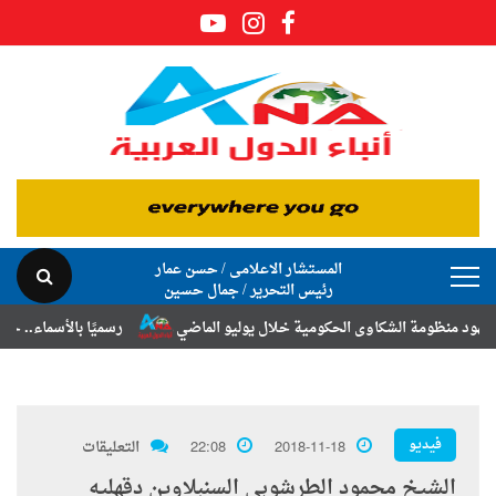
المستشار الاعلامى / حسن عمار
رئيس التحرير / جمال حسين
ة الشكاوى الحكومية خلال يوليو الماضي
رسميًا بالأسماء.. حركة الترقيات 
فيديو
2018-11-18
22:08
التعليقات
الشيخ محمود الطرشوبى السنبلاوين دقهليه