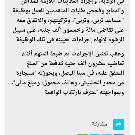
فى الرقابة، وإجراء المعاينات اللازمة للمدافن
والمقابر وفحص طلبات المتقدمين للعمل بوظيفة
" مساعد تربى، وتربى"، وتزكيتهم، والاتفاق معه
على تقاضى مائة وخمسون ألف جنيه، على سبيل
الرشوة لإنهاء إجراءات تعيينه فى تلك الوظيفة
.
وعقب تقنين الإجراءت تم ضبط المتهم أثناء
تقاضيه عشرون ألف جنيه كدفعة من المبلغ
المتفق عليه، فى مينا البصل، وبحوزته "سيجارة
من مخدر الحشيش، وهاتف محمول، ومبلغ مالى"،
وبمواجهته اعترف بارتكاب الواقعة
مشاركة