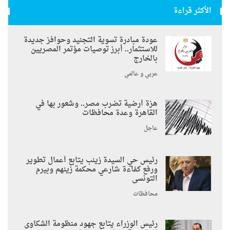
الأكثر قراءة
عودة مبادرة تسوية التجنيد وحوافز جديدة
للاستثمار.. أبرز توصيات مؤتمر المصريين
بالخارج
عربي و عالمي
هزة أرضية تضرب مصر.. وشعور بها في
القاهرة وعدة محافظات
عاجل
رئيس حي السيدة زينب يتابع أعمال تطوير
ورفع كفاءة شارعي محكمة زينهم وبيرم
التونسى
محافظات
رئيس الوزراء يتابع جهود منظومة الشكاوى