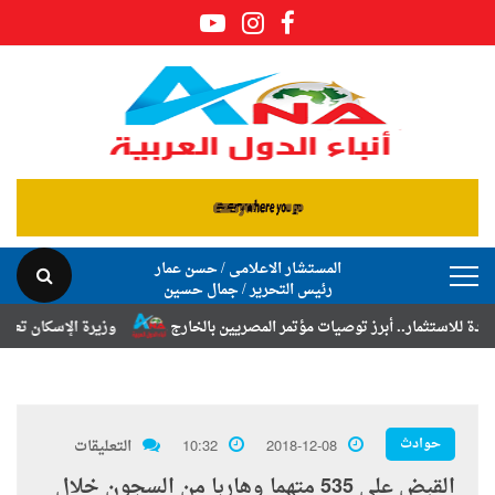
المستشار الاعلامى / حسن عمار
رئيس التحرير / جمال حسين
ر.. أبرز توصيات مؤتمر المصريين بالخارج
وزيرة الإسكان تعلن نتائج قرعة
حوادث
2018-12-08
10:32
التعليقات
القبض على 535 متهما وهاربا من السجون خلال