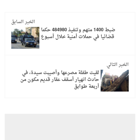
الخبر السابق
ضبط 1400 متهم وتنفيذ 484980 حكما
قضائيا في حملات أمنية خلال أسبوع
الخبر التالي
لقيت طفلة مصرعها وأصيبت سيدة، في
حادث انهيار أسقف عقار قديم مكون من
أربعة طوابق