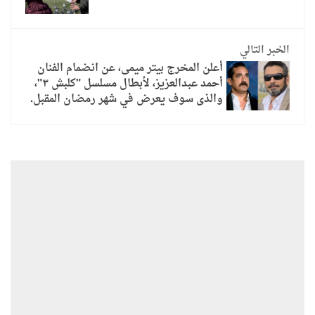
الخبر التالي
أعلن المخرج بيتر ميمى، عن انضمام الفنان
أحمد عبدالعزيز، لأبطال مسلسل "كلبش ٣"،
والذى سوف يعرض في شهر رمضان المقبل.