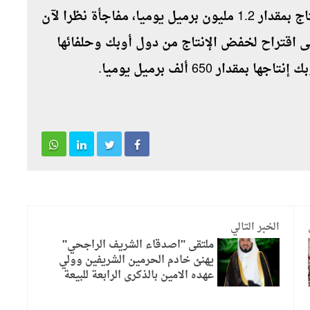
ويعد اتفاق دول "أوبك بلس" على خفض الإنتاج بمقدار 1.2 مليون برميل يوميا، مفاجأة نظرا لآن
لى اقتراح لخفض الإنتاج من دول أوبك وحلفائها
ر 650 ألف برميل يوميا.
الخبر التالي
ملتقى "اصدقاء الشريف الراجحي"
يهنئ خادم الحرمين الشريفين وولي
عهده الامين بالذكرى الرابعة للبيعة