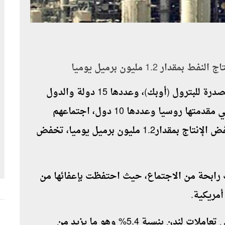
1.2 مليون برميل يوميا
أنهى وزراء النفط في دول منظمة البلدان المصدرة للبترول (أوبك)، وعددها 15 دولة والدول
النفطية الحليفة غير الأعضاء فى الأوبك، وفي مقدمتها روسيا وعددها 10 دول، اجتماعهم
المعروف باسم "أوبك بلس" بالموافقة على خفض الإنتاج بمقدار1.2 مليون برميل يوميا، تخفض
ت رابحة من الاجتماع، حيث احتفظت بإعفائها من
أمريكية.
وأدى قرار خفض الإنتاج إلى زيادة الأسعار في تعاملات لندن بنسبة 5.4% وهو ما يزيد من