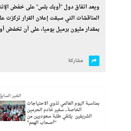
المناقشات التي سبقت إعلان القرار تركزت ع
بمقدار مليون برميل يوميا، على أن تخفض أوبك إنتاجها بمقدا
مشاركة
الخبر السابق
بمناسبة اليوم العالمي لذوي الاحتياجات
الخاصة.. سفير خادم الحرمين
الشريفين يلتقي طلبة سعوديين من
"أصحاب الهمم"