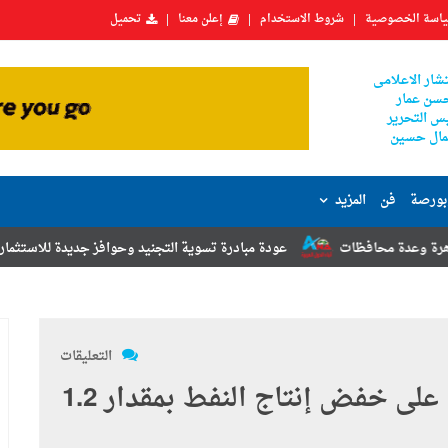
اسة الخصوصية
شروط الاستخدام
إعلن معنا
تحميل
شار الاعلامى
سن عمار
س التحرير
ال حسين
بورصة
فن
المزيد
عودة مبادرة تسوية التجنيد وحوافز جديدة للاستثمار.. أبرز توصيات مؤتم
التعليقات
اجتماع "أوبك" وحلفائها يوافق على خفض إنتاج النفط بمقدار 1.2