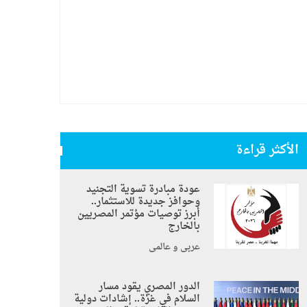
الأكثر قراءة
عودة مبادرة تسوية التجنيد
وحوافز جديدة للاستثمار..
أبرز توصيات مؤتمر المصريين
بالخارج
عربي و عالمي
الدور المصري يقود مسار
السلام في غزة.. إشادات دولية