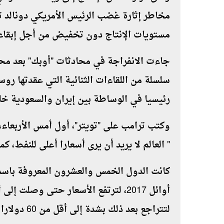
مخاطر إثارة غضب الرئيس الأمريكي دونالد تر
مستويات الإنتاج دون تخفيض من أجل إبقاء
جاءت الانفراجة في محادثات "أوبك" بعد محا
سلسلة من اللقاءات الثنائية التي عقدتها ر
رئيسيا في الوساطة بين إيران والسعودية خل
وكتب ترامب على "تويتر"، أول أمس الأربعاء، 
" العالم لا يريد أن يرى أسعارا أعلى للنفط، ك
كانت الدول الخمس والعشرون المعروفة باسم 
لتتراجع بعد ذلك بشدة إلى أقل من 60 دولارا للبرميل في الشهر الماضي.