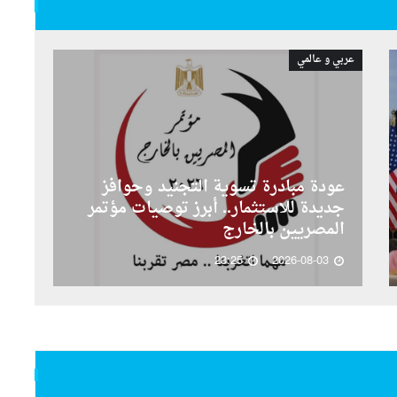
عربي و عالمي
عودة مبادرة تسوية التجنيد وحوافز
جديدة للاستثمار.. أبرز توصيات مؤتمر
المصريين بالخارج
23:25
2026-08-03