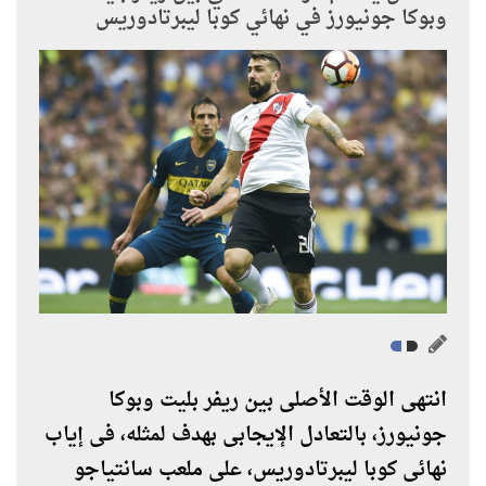
وبوكا جونيورز في نهائي كوبا ليبرتادوريس
انتهى الوقت الأصلى بين ريفر بليت وبوكا
جونيورز، بالتعادل الإيجابى بهدف لمثله، فى إياب
نهائى كوبا ليبرتادوريس، على ملعب سانتياجو