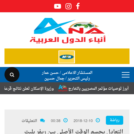
المستشار الاعلامى / حسن عمار
رئيس التحرير / جمال حسين
صيات مؤتمر المصريين بالخارج
وزيرة الإسكان تعلن نتائج قرعة تخصيص أراض
رياضة
2018-12-10
00:38
التعليقات
التعادل يحسم الوقت الأصلي بين ريفر بليت