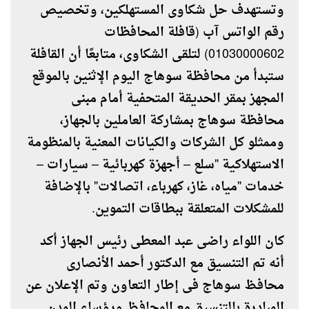
وتستهدف حل شكاوى المستهلكين، وتخصيص
رقم الواتس آب (قافلة المحافظات
01030000602) لتلقى الشكاوى، متابعًا أن القافلة
ستبدأ من محافظة سوهاج اليوم الإثنين بالموقع
المجهز بمقر الحديقة المتحفية أمام مبنى
محافظة سوهاج بمشاركة العاملين بالجهاز،
وممثلو كل الشركات والكيانات المعنية بالمنظومة
الاستهلاكية "سلع – أجهزة كهربائية – سيارات –
خدمات "مياه، غاز، كهرباء، اتصالات" بالإضافة
للمشكلات المتعلقة ببطاقات التموين.
كان اللواء راضى عبد المعطى رئيس الجهاز أكد
أنه تم التنسيق مع الدكتور أحمد الأنصارى
محافظ سوهاج فى إطار التعاون وتم الإعلان عن
المبادرة بالتنسيق مع المحافظ ورؤساء المدن