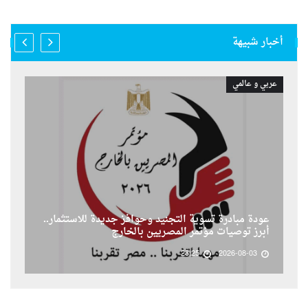
أخبار شبيهة
عربي و عالمي
عودة مبادرة تسوية التجنيد وحوافز جديدة للاستثمار..
أبرز توصيات مؤتمر المصريين بالخارج
23:25
2026-08-03