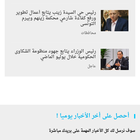
رئيس حي السيدة زينب يتابع أعمال تطوير
ورفع كفاءة شارعي محكمة زينهم وبيرم
التونسى
محافظات
رئيس الوزراء يتابع جهود منظومة الشكاوى
الحكومية خلال يوليو الماضي
عاجل
أحصل على أخر الأخبار يوميا !
سوف نرسل لك كل الأخبار المهمة على بريدك مباشرة