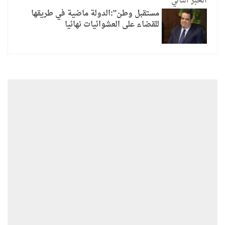
الخبر التالي
مستقبل وطن":الدولة ماضية في طريقها
للقضاء على العشوائيات نهائيا