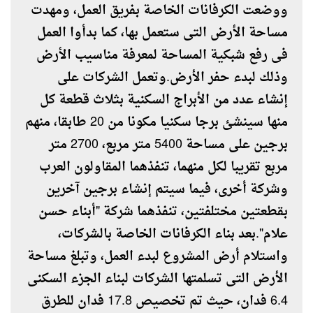
ووضعت الكرفانات الخاصة بفريق العمل، ومهدت
مساحة الأرض التى ستعمل بها، كما بدأوا العمل
فى رفع شبكية المساحة لمعرفة مناسيب الأرض
وذلك لبدء حفر الأرض.وتعمل الشركات على
إنشاء عدد من الأبراج السكنية بثلاث قطعة كل
منها سينشئ برجا سكنيا مكونا من 20 طابقا، منهم
برجين على مساحة 5400 متر مربع، 2700 متر
مربع تقريبا لكل منهما، تنفذهما المقاولون العرب
وشركة أخرى، فيما سيتم إنشاء برجين آخرين
بقطعتين مختلفتين، تنفذهما شركة "أبناء حسن
علام".بعد بناء الكرفانات الخاصة بالشركات،
واستلام أرض المشروع لبدء العمل، وتبلغ مساحة
الأرض التى تسلمتها الشركات لبناء الجزء السكنى
6.4 فدان، حيث تم تخصيص 17.8 فدان للطرق