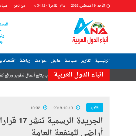
الأحد, 9 أغسطس, 2026
القاهرة -
34.12
من نحن
سياس
C
المست
ح
رئي
جم
الرئيسية
تقارير
سياسة
عاجل
حوادث
رياضة
اقتصاد و
انباء الدول العربية
ارج
رئيس حي السيدة زينب يتابع أعمال تطوير ورفع كفاءة شارعي محكمة 
تقارير
10:32
2018-12-13
الجريدة ا
أراضى للمنفعة العامة