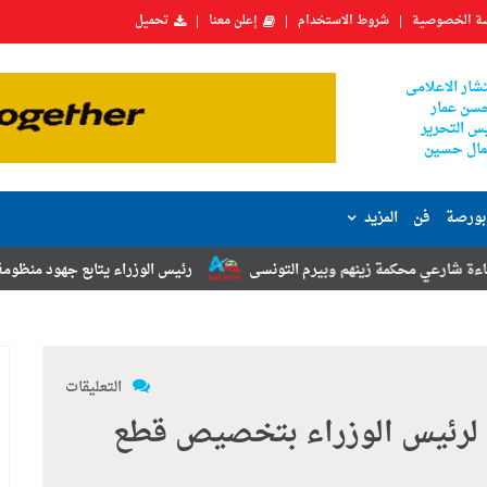
ة الخصوصية
شروط الاستخدام
إعلن معنا
تحميل
شار الاعلامى
سن عمار
س التحرير
ال حسين
بورصة
فن
المزيد
زينهم وبيرم التونسى
رئيس الوزراء يتابع جهود منظومة الشكاوى الحكومي
التعليقات
لرسمية تنشر 17 قرارا لرئيس الوزراء بتخصيص قطع