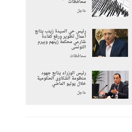
محافظات
عاجل
رئيس حي السيدة زينب يتابع
أعمال تطوير ورفع كفاءة
شارعي محكمة زينهم وبيرم
التونسى
محافظات
رئيس الوزراء يتابع جهود
منظومة الشكاوى الحكومية
خلال يوليو الماضي
عاجل