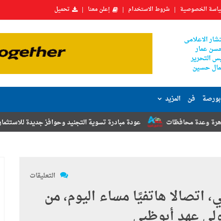
اسة الخصوصية
شروط الاستخدام
إعلن معنا
تحميل
شار الاعلامى
سن عمار
س التحرير
ال حسين
بورصة
فن
المزيد
عودة مبادرة تسوية التجنيد وحوافز جديدة للاستثمار.. أبرز توصيات مؤتم
التعليقات
 اتصالا هاتفيًا مساء اليوم، من
ولي عهد أبوظبي