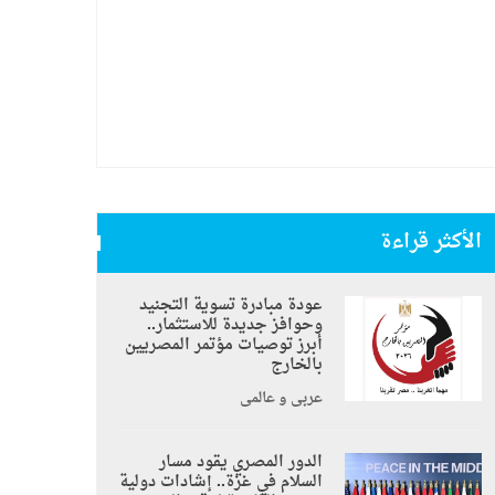
الأكثر قراءة
عودة مبادرة تسوية التجنيد
وحوافز جديدة للاستثمار..
أبرز توصيات مؤتمر المصريين
بالخارج
عربي و عالمي
الدور المصري يقود مسار
السلام في غزة.. إشادات دولية