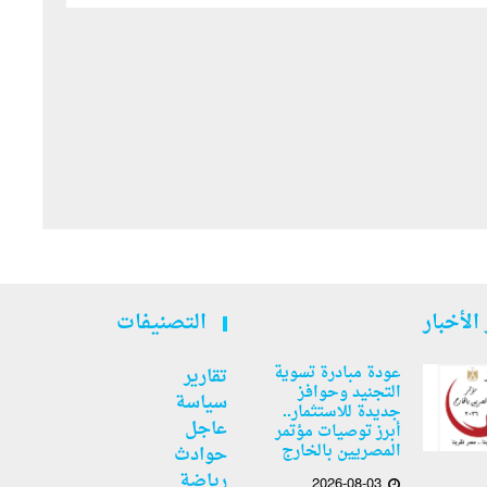
الأخبار
التصنيفات
عودة مبادرة تسوية
تقارير
التجنيد وحوافز
سياسة
جديدة للاستثمار..
عاجل
أبرز توصيات مؤتمر
المصريين بالخارج
حوادث
رياضة
2026-08-03