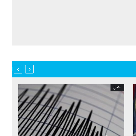
عاجل
عاجل
ال