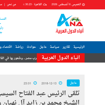
الخميس, 6 أغسطس, 2026
القاهرة -
30.23
من نحن
سي
C
المست
ح
رئي
جم
الرئيسية
تقارير
سياسة
عاجل
حوادث
رياضة
اقتصاد و
انباء الدول العربية
امر حسنى
هزة أرضية تضرب مصر.. وشعور بها في القاهرة وعدة محافظات
عاجل
23:01
2018-12-13
تلقى الرئيس عبد الفتاح السيسي،
الشيخ محمد بن زايد آل نهيان 