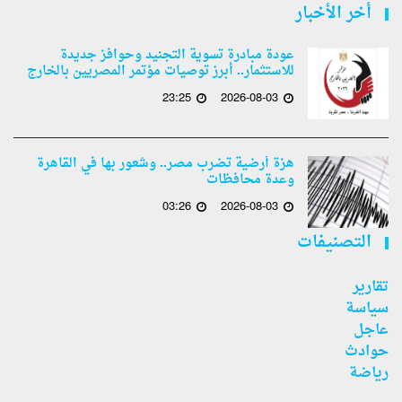
أخر الأخبار
عودة مبادرة تسوية التجنيد وحوافز جديدة
للاستثمار.. أبرز توصيات مؤتمر المصريين بالخارج
23:25
2026-08-03
هزة أرضية تضرب مصر.. وشعور بها في القاهرة
وعدة محافظات
03:26
2026-08-03
التصنيفات
تقارير
سياسة
عاجل
حوادث
رياضة