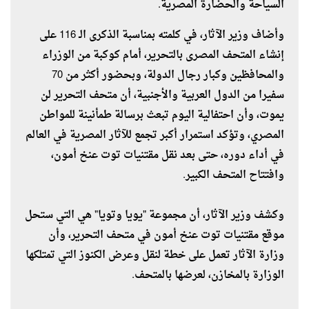
السياحة والحضارة المصرية.
وأضاف وزير الآثار، في كلمته بمناسبة الذكرى الـ 116 على
إنشاء المتحف المصرى بالتحرير، أمام كوكبة من الوزراء
والمحافظين وكبار رجال الدولة، وبحضور أكثر من 70
سفيرا من الدول العربية والأجنبية، أن متحف التحرير لن
يموت، وأن احتفالية اليوم تبعث برسالة طمأنينة للمواطن
المصري، وتؤكد استمرار أكبر تجمع للآثار المصرية في العالم
في أداء دوره، حتى بعد نقل مقتنيات توت عنخ أمون،
وافتتاح المتحف الكبير.
وكشف وزير الآثار، أن مجموعة "يويا وتويا" هي التي ستحل
موقع مقتنيات توت عنخ أمون في متحف التحرير، وأن
وزارة الآثار تعمل على خطة لنقل وعرض الكنوز التي تمتلكها
الوزارة بالمخازن، لعرضها بالمتحف.