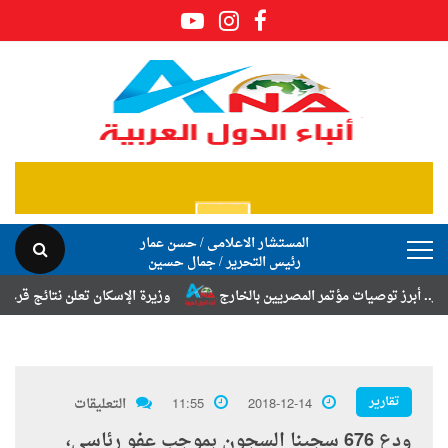
المستشار الاعلامى / حسن عمار
رئيس التحرير / جمال حسين
ز توصيات مؤتمر المصريين بالخارج
وزيرة الإسكان تعلن نتائج قرعة تخصيص
تقارير
2018-12-14
11:55
التعليقات
ودع 676 سجينا السجون بموجب عفو رئاسي،