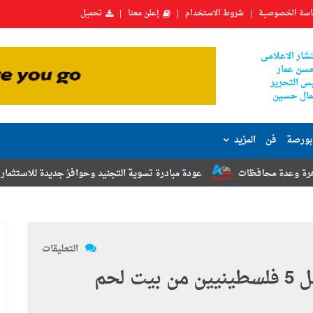
سة الخصوصية
شروط الاستخدام
إعلن معنا
تحميل
شار الاعلامى
سن عمار
س التحرير
ال حسين
بورصة
فن
المزيد
ت
عودة مبادرة تسوية التجنيد وحوافز جديدة للاستثمار.. أبرز توصيات مؤت
التعليقات
قوات الاحتلال الإسرائيلى تعتقل 5 فلسطينيين من بيت لحم