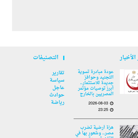
الأخبار
التصنيفات
عودة مبادرة تسوية
تقارير
التجنيد وحوافز
سياسة
جديدة للاستثمار..
عاجل
أبرز توصيات مؤتمر
المصريين بالخارج
حوادث
رياضة
2026-08-03
23:25
هزة أرضية تضرب
مصر.. وشعور بها في