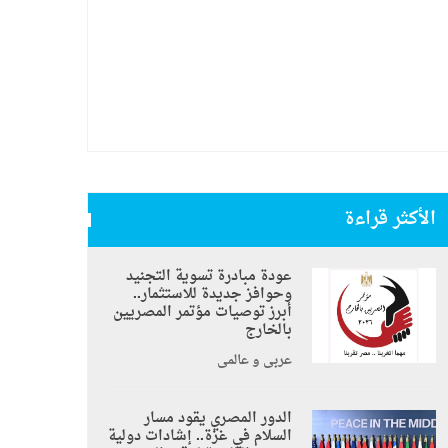
الأكثر قراءة
عودة مبادرة تسوية التجنيد
وحوافز جديدة للاستثمار..
أبرز توصيات مؤتمر المصريين
بالخارج
عربي و عالمي
الدور المصري يقود مسار
السلام في غزة.. إشادات دولية