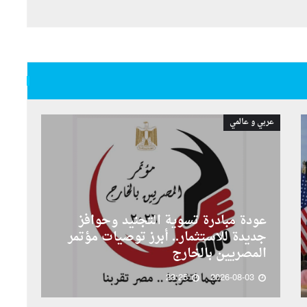
عربي و عالمي
عودة مبادرة تسوية التجنيد وحوافز
جديدة للاستثمار.. أبرز توصيات مؤتمر
المصريين بالخارج
23:25
2026-08-03