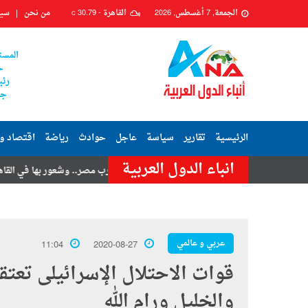
الجمعة, 7 أغسطس, 2026
القاهرة -
30.79
من نحن
سيا
C
المست
ح
رئي
جم
الرئيسية
تقارير
سياسة
عاجل
حوادث
رياضة
اقتصاد و
انباء الدول العربية
تامر حسنى
هزة أرضية تضرب مصر.. وشعور بها في القاهرة وعدة محافظا
عربي و عالمي
11:04
2020-08-27
والخليل ورام الله