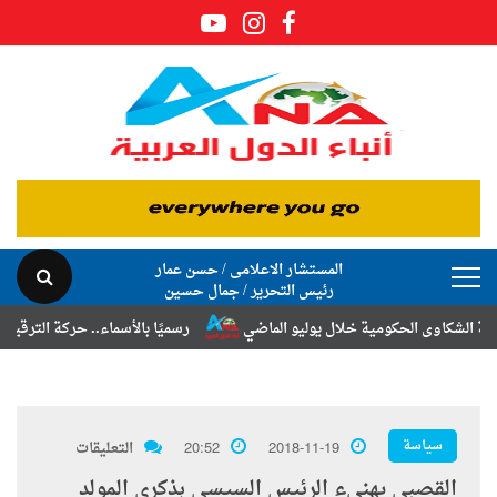
المستشار الاعلامى / حسن عمار
رئيس التحرير / جمال حسين
اوى الحكومية خلال يوليو الماضي
رسميًا بالأسماء.. حركة الترقيات والتنق
سياسة
2018-11-19
20:52
التعليقات
القصبي يهنيء الرئيس السيسي بذكرى المولد