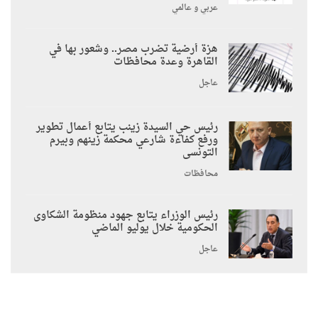
عربي و عالمي
هزة أرضية تضرب مصر.. وشعور بها في
القاهرة وعدة محافظات
عاجل
رئيس حي السيدة زينب يتابع أعمال تطوير
ورفع كفاءة شارعي محكمة زينهم وبيرم
التونسى
محافظات
رئيس الوزراء يتابع جهود منظومة الشكاوى
الحكومية خلال يوليو الماضي
عاجل