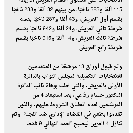
الانتخابات على مستوى أقسام العريش الأربعة
115 ألفا و383 ناخبًا، من بينهم 32 ألفا و238 ناخبًا
بقسم أول العريش، و43 ألفا و287 ناخبًا بقسم
شرطة ثاني العريش، و24 ألفا و942 ناخبًا بقسم
شرطة ثالث العريش، و14 ألفا و916 ناخبًا بقسم
شرطة رابع العريش
.
وتم قبول أوراق 13 مرشحًا من المتقدمين
للانتخابات التكميلية لمجلس النواب بالدائرة
الأولى بالعريش، والتي خلت بوفاة نائب الدائرة
الدكتور حسام رفاعي، بعد استبعاد 4 من
المرشحين لعدم انطباق الشروط عليهم، والذين
تقدموا بطعن في القضاء الإداري ضد اللجنة، وتم
تنازل 4 آخرين ليصبح العدد النهائي 9 فقط
.