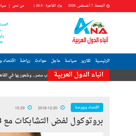
الجمعة, 7 أغسطس, 2026
القاهرة -
26.9
من نحن
سياس
C
المست
ح
رئي
جم
الرئيسية
تقارير
سياسة
عاجل
حوادث
رياضة
اقتصاد و
انباء الدول العربية
امر حسنى
هزة أرضية تضرب مصر.. وشعور بها في القاهرة وعدة محافظات
اقتصاد وبورصة
15:29
2018-12-20
بروتوكول لفض التشابكات مع 3 شركات قابضة لقطاع الأعمال