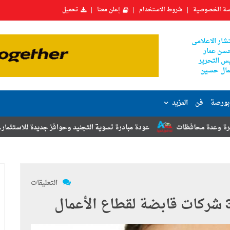
ة الخصوصية
شروط الاستخدام
إعلن معنا
تحميل
شار الاعلامى
سن عمار
س التحرير
ال حسين
بورصة
فن
المزيد
عودة مبادرة تسوية التجنيد وحوافز جديدة للاستثمار.. أبرز توصيات مؤتم
التعليقات