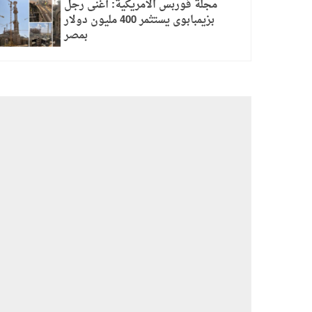
مجلة فوربس الأمريكية: أغنى رجل
بزيمبابوى يستثمر 400 مليون دولار
بمصر