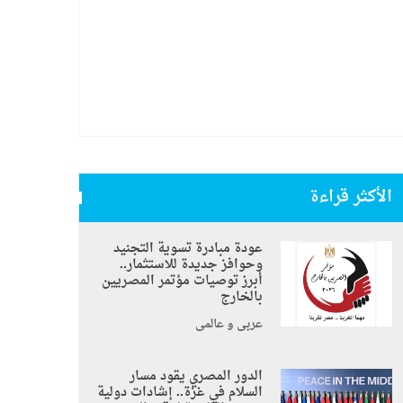
الأكثر قراءة
عودة مبادرة تسوية التجنيد
وحوافز جديدة للاستثمار..
أبرز توصيات مؤتمر المصريين
بالخارج
عربي و عالمي
الدور المصري يقود مسار
السلام في غزة.. إشادات دولية