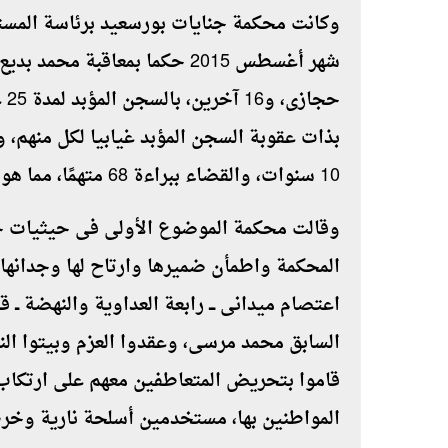
وكانت محكمة جنايات بورسعيد برئاسة المس
شهر أغسطس 2015 حكما بمعاقبة 
10 سنوات، والقضاء ببراءة 68 متهمًا، مما هو منسوب إليهم من اتهامات.
وقالت محكمة الموضوع الأولى فى حيثيات حك
المحكمة واطمأن ضميرها وارتاح لها وجدانه
اعتصام ميدانى ـــ رابعة العداوية والنهضة ــ 
السابق محمد مرسى، وعقدوا العزم وبيتوا الني
قاموا بتحريض المتعاطفين معهم على ارتكا
المواطنين بها، مستخدمين أسلحة نارية وخ