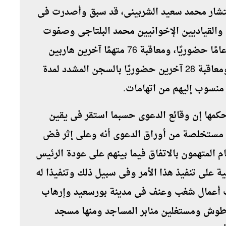
تشار محمد سعيد الشربينى، قد سبق وأصدرت فى
محمد بديع والقياديين الإخوانيين محمد البلتاجى وصفوت
حجازى، و16 آخرين، بالسجن المؤبد لمدة 25 عامًا حضوريًا، ومعاقبة 76 متهمًا آخرين هاربين
بذات عقوبة السجن المؤبد غيابيا لكل منهم، ومعاقبة 28 آخرين حضوريًا بالسجن المشدد لمدة
مها إن وقائع الدعوى حسبما استقر فى يقين
ا مستخلصة من أوراق الدعوى أنه وعلى إثر فض
قام المتهمون بالاتفاق فيما بينهم على عودة الرئيس
ة على تنفيذ هذا الأمر وفى سبيل ذلك وتنفيذا له
ب أعمال شغب وعنف فى مدينة بورسعيد وإرهاب
رطوش ومستغلين منابر المساجد ومنها مسجد