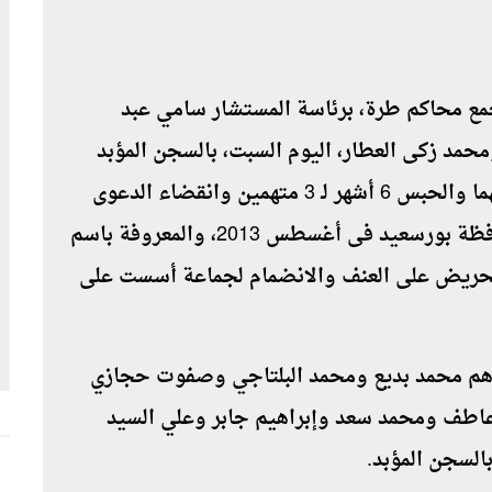
ع محاكم طرة، برئاسة المستشار سامي عبد
مد زكى العطار، اليوم السبت، بالسجن المؤبد
لبديع و11 آخرين، والسجن 3 سنوات لـ 59 متهما والحبس 6 أشهر لـ 3 متهمين وانقضاء الدعوى
لمتهم، فى أحداث العنف التى وقعت فى محافظة بورسعيد فى أغسطس 2013، والمعروفة باسم
تحريض على العنف والانضمام لجماعة أسست على
كما بالمؤبد هم محمد بديع ومحمد البلتاجي وصفوت حجازي
اطف ومحمد سعد وإبراهيم جابر وعلي السيد
سجن المؤبد.