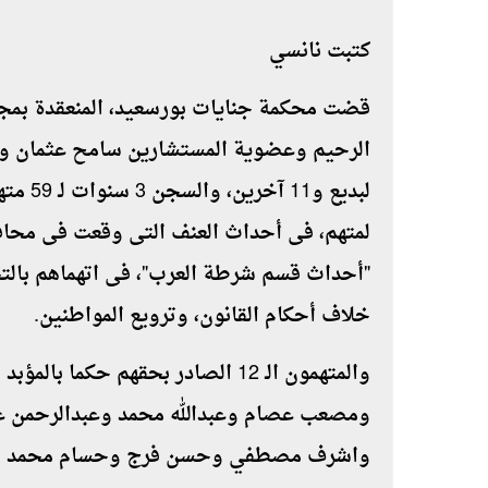
كتبت نانسي
قضت محكمة جنايات بورسعيد، المنعقدة بمجم
الرحيم وعضوية المستشارين سامح عثمان ومح
"أحداث قسم شرطة العرب"، فى اتهماهم بال
خلاف أحكام القانون، وترويع المواطنين.
والمتهمون الـ 12 الصادر بحقهم ح
ومصعب عصام وعبدالله محمد وعبدالرحمن ع
واشرف مصطفي وحسن فرج وحسام محمد بال