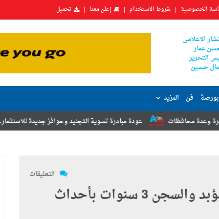
سة الخصوصية
شروط الاستخدام
إعلن معنا
تحميل
شار الاعلامى
سن عمار
س التحرير
ال حسين
بورصة
فن
المزيد
عودة مبادرة تسوية التجنيد وحوافز جديدة للاستثمار.. أبرز توصيات مؤتم
التعليقات
ننشر أسماء المحكوم عليهم بالمؤبد والسجن 3 سنوات بأحداث