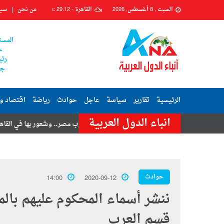
السبت , 8 أغسطس, 2026
القاهرة -
29.12
من نحن
سيا
C
المست
ح
رئي
جم
الرئيسية
تقارير
سياسة
عاجل
حوادث
رياضة
اقتصاد و
انباء الدول العربية
امر حسنى
هزة أرضية تضرب مصر.. وشعور بها في القاهرة وعدة محافظات
حوادث
14:00
2020-09-12
قسم العرب