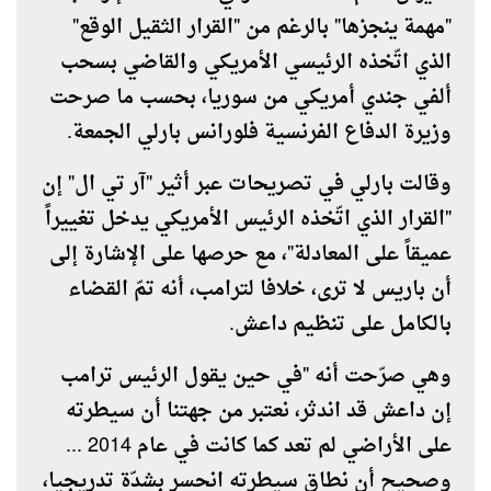
"مهمة ينجزها" بالرغم من "القرار الثقيل الوقع"
الذي اتّخذه الرئيسي الأمريكي والقاضي بسحب
ألفي جندي أمريكي من سوريا، بحسب ما صرحت
وزيرة الدفاع الفرنسية فلورانس بارلي الجمعة.
وقالت بارلي في تصريحات عبر أثير "آر تي ال" إن
"القرار الذي اتّخذه الرئيس الأمريكي يدخل تغييراً
عميقاً على المعادلة"، مع حرصها على الإشارة إلى
أن باريس لا ترى، خلافا لترامب، أنه تمّ القضاء
بالكامل على تنظيم داعش.
وهي صرّحت أنه "في حين يقول الرئيس ترامب
إن داعش قد اندثر، نعتبر من جهتنا أن سيطرته
على الأراضي لم تعد كما كانت في عام 2014 ...
وصحيح أن نطاق سيطرته انحسر بشدّة تدريجيا،