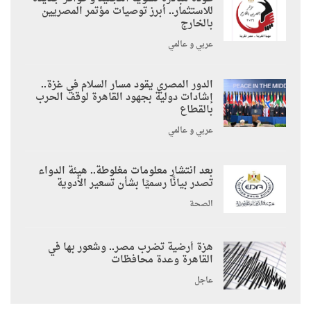
للاستثمار.. أبرز توصيات مؤتمر المصريين
بالخارج
عربي و عالمي
الدور المصري يقود مسار السلام في غزة..
إشادات دولية بجهود القاهرة لوقف الحرب
بالقطاع
عربي و عالمي
بعد انتشار معلومات مغلوطة.. هيئة الدواء
تصدر بيانًا رسميًا بشأن تسعير الأدوية
الصحة
هزة أرضية تضرب مصر.. وشعور بها في
القاهرة وعدة محافظات
عاجل