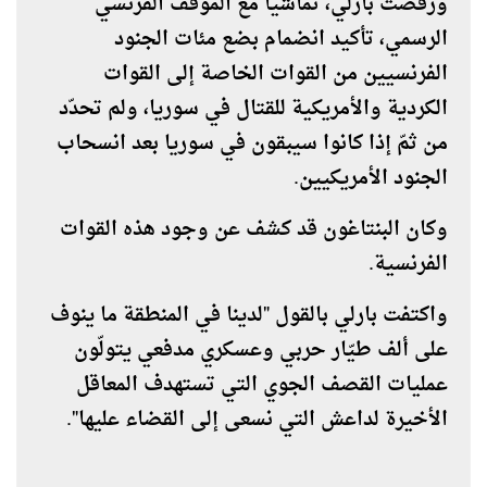
ورفضت بارلي، تماشيا مع الموقف الفرنسي
الرسمي، تأكيد انضمام بضع مئات الجنود
الفرنسيين من القوات الخاصة إلى القوات
الكردية والأمريكية للقتال في سوريا، ولم تحدّد
من ثمّ إذا كانوا سيبقون في سوريا بعد انسحاب
الجنود الأمريكيين.
وكان البنتاغون قد كشف عن وجود هذه القوات
الفرنسية.
واكتفت بارلي بالقول "لدينا في المنطقة ما ينوف
على ألف طيّار حربي وعسكري مدفعي يتولّون
عمليات القصف الجوي التي تستهدف المعاقل
الأخيرة لداعش التي نسعى إلى القضاء عليها".