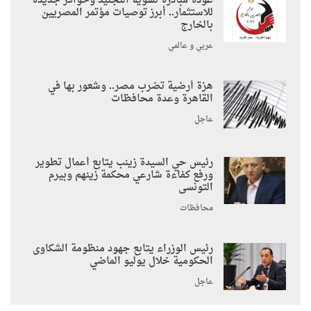
عودة مبادرة تسوية التجنيد وحوافز جديدة
للاستثمار.. أبرز توصيات مؤتمر المصريين
بالخارج
عربي و عالمي
هزة أرضية تضرب مصر.. وشعور بها في
القاهرة وعدة محافظات
عاجل
رئيس حي السيدة زينب يتابع أعمال تطوير
ورفع كفاءة شارعي محكمة زينهم وبيرم
التونسى
محافظات
رئيس الوزراء يتابع جهود منظومة الشكاوى
الحكومية خلال يوليو الماضي
عاجل