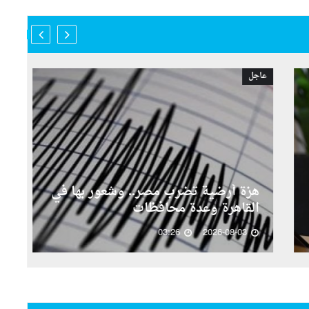
عاجل
عاجل
ال
هزة أرضية تضرب مصر.. وشعور بها في
لأ
القاهرة وعدة محافظات
ال
03:26
2026-08-03