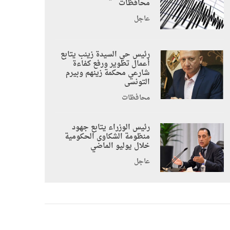
محافظات
عاجل
رئيس حي السيدة زينب يتابع
أعمال تطوير ورفع كفاءة
شارعي محكمة زينهم وبيرم
التونسى
محافظات
رئيس الوزراء يتابع جهود
منظومة الشكاوى الحكومية
خلال يوليو الماضي
عاجل