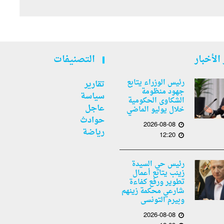
الأخبار
التصنيفات
رئيس الوزراء يتابع
تقارير
جهود منظومة
سياسة
الشكاوى الحكومية
عاجل
خلال يوليو الماضي
حوادث
2026-08-08
رياضة
12:20
رئيس حي السيدة
زينب يتابع أعمال
تطوير ورفع كفاءة
شارعي محكمة زينهم
وبيرم التونسى
2026-08-08