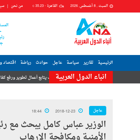
السبت , 8 أغسطس, 2026
القاهرة -
35.23
من نحن
سيا
C
المست
ح
رئي
جم
الرئيسية
تقارير
سياسة
عاجل
حوادث
رياضة
اقتصاد و
انباء الدول العربية
رج
رئيس حي السيدة زينب يتابع أعمال تطوير ورفع كفاءة شارعي محكمة ز
عاجل
18:44
2018-12-23
الوزير عباس كامل يبحث مع رئي
الأمنية ومكافحة الإرهاب