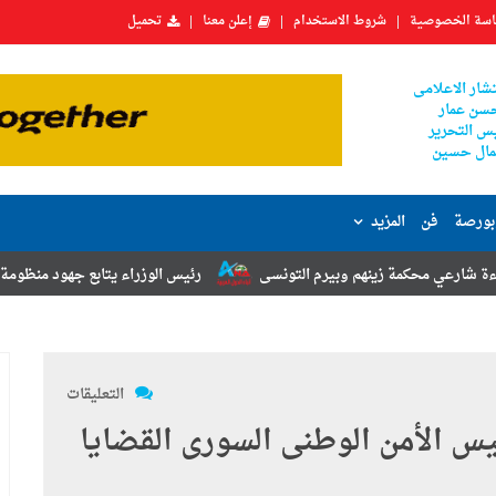
سة الخصوصية
شروط الاستخدام
إعلن معنا
تحميل
شار الاعلامى
سن عمار
س التحرير
ال حسين
بورصة
فن
المزيد
ينهم وبيرم التونسى
رئيس الوزراء يتابع جهود منظومة الشكاوى الحكومية
التعليقات
س الأمن الوطنى السورى القضايا