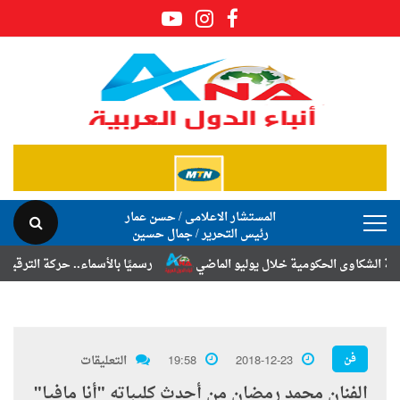
المستشار الاعلامى / حسن عمار
رئيس التحرير / جمال حسين
وى الحكومية خلال يوليو الماضي
رسميًا بالأسماء.. حركة الترقيات والتنق
فن
2018-12-23
19:58
التعليقات
الفنان محمد رمضان من أحدث كليباته "أنا مافيا"